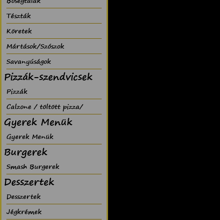
Bõségtálak
Tészták
Köretek
Mártások/Szószok
Savanyúságok
Pizzák-szendvicsek
Pizzák
Calzone / töltött pizza/
Gyerek Menük
Gyerek Menük
Burgerek
Smash Burgerek
Desszertek
Desszertek
Jégkrémek