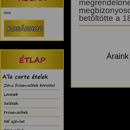
megrendelőnek
megbizonyoso
üres
betöltötte a 1
Áraink
ÉTLAP
A’la carte ételek
Zóna frissensültek körettel
Levesek
Saláták
Frissensültek
Séf ajánlat