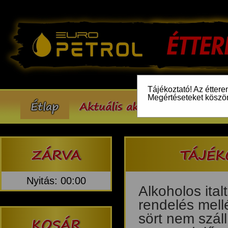
Tájékoztató! Az éttere
Megértéseteket köszö
Étlap
Aktuális akcióink
Inform
ZÁRVA
TÁJÉK
Nyitás: 00:00
Alkoholos ital
rendelés mellé
sört nem száll
KOSÁR