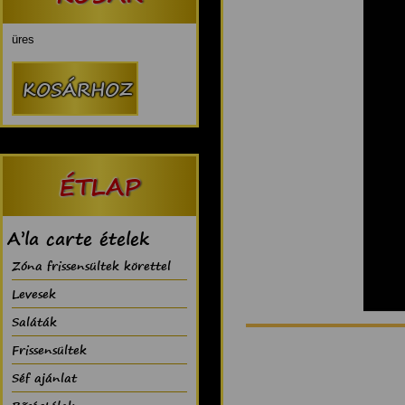
üres
ÉTLAP
A’la carte ételek
Zóna frissensültek körettel
Levesek
Saláták
Frissensültek
Séf ajánlat