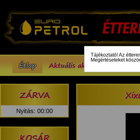
Tájékoztató! Az éttere
Megértéseteket köszö
Étlap
Aktuális akcióink
Inform
ZÁRVA
Xix
Nyitás: 00:00
KOSÁR