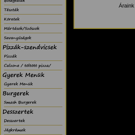
Bõségtálak
Áraink
Tészták
Köretek
Mártások/Szószok
Savanyúságok
Pizzák-szendvicsek
Pizzák
Calzone / töltött pizza/
Gyerek Menük
Gyerek Menük
Burgerek
Smash Burgerek
Desszertek
Desszertek
Jégkrémek