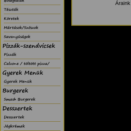
Bõségtálak
Áraink
Tészták
Köretek
Mártások/Szószok
Savanyúságok
Pizzák-szendvicsek
Pizzák
Calzone / töltött pizza/
Gyerek Menük
Gyerek Menük
Burgerek
Smash Burgerek
Desszertek
Desszertek
Jégkrémek