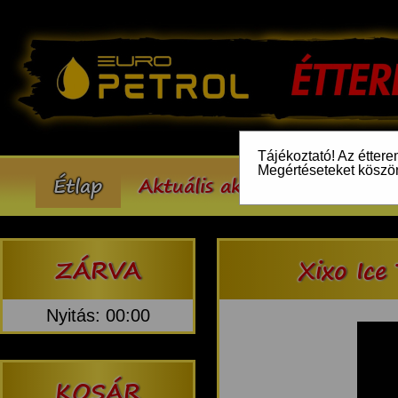
Tájékoztató! Az éttere
Megértéseteket köszö
Étlap
Aktuális akcióink
Inform
ZÁRVA
Xixo Ice
Nyitás: 00:00
KOSÁR