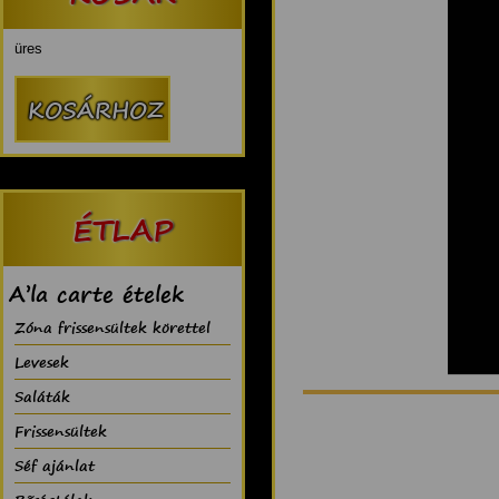
üres
ÉTLAP
A’la carte ételek
Zóna frissensültek körettel
Levesek
Saláták
Frissensültek
Séf ajánlat