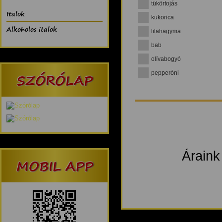
tükörtojás
Italok
kukorica
Alkoholos italok
lilahagyma
bab
olívabogyó
SZÓRÓLAP
pepperóni
Áraink
MOBIL APP