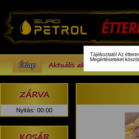
Tájékoztató! Az éttere
Megértéseteket köszö
Étlap
Aktuális akcióink
Inform
ZÁRVA
Nyitás: 00:00
KOSÁR