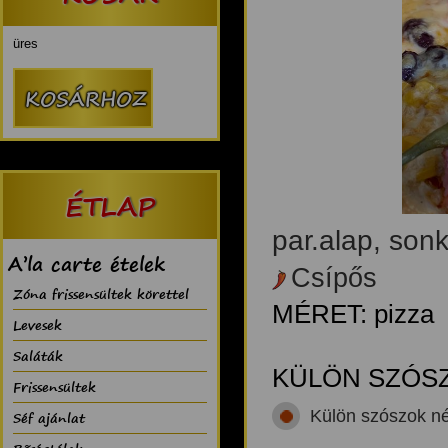
üres
ÉTLAP
par.alap, sonk
A’la carte ételek
Csípős
Zóna frissensültek körettel
MÉRET: pizza
Levesek
Saláták
KÜLÖN SZÓS
Frissensültek
Külön szószok né
Séf ajánlat