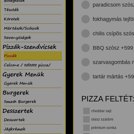
Bõségtálak
paradicsom szós
Tészták
Köretek
fokhagymás tejfö
Mártások/Szószok
chilis csípõs szó
Savanyúságok
Pizzák-szendvicsek
BBQ szósz +599
Pizzák
szarvasgombás 
Calzone / töltött pizza/
Gyerek Menük
tartár mártás +5
Gyerek Menük
Burgerek
PIZZA FELTÉT
Smash Burgerek
Desszertek
cheddar sajt
Desszertek
olasz szalámi
Jégkrémek
prémium sonka