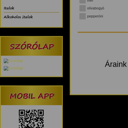
bab
Italok
olívabogyó
Alkoholos italok
pepperóni
SZÓRÓLAP
Áraink
MOBIL APP