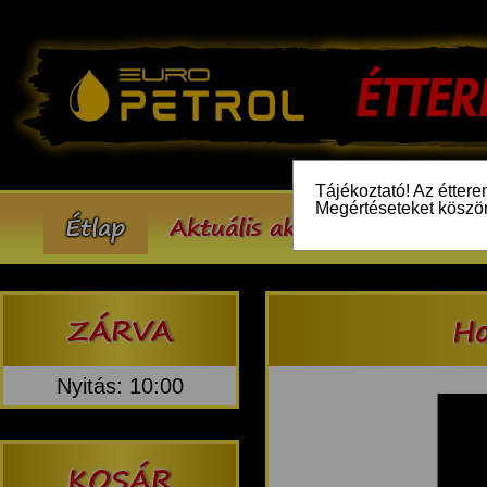
Tájékoztató! Az éttere
Megértéseteket köszö
Étlap
Aktuális akcióink
Inform
ZÁRVA
Ho
Nyitás: 10:00
KOSÁR