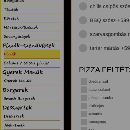
Bõségtálak
chilis csípõs szó
Tészták
Köretek
BBQ szósz +599
Mártások/Szószok
szarvasgombás 
Savanyúságok
Pizzák-szendvicsek
tartár mártás +5
Pizzák
Calzone / töltött pizza/
PIZZA FELTÉT
Gyerek Menük
Gyerek Menük
cheddar sajt
Burgerek
olasz szalámi
Smash Burgerek
prémium sonka
Desszertek
tükörtojás
kukorica
Desszertek
lilahagyma
Jégkrémek