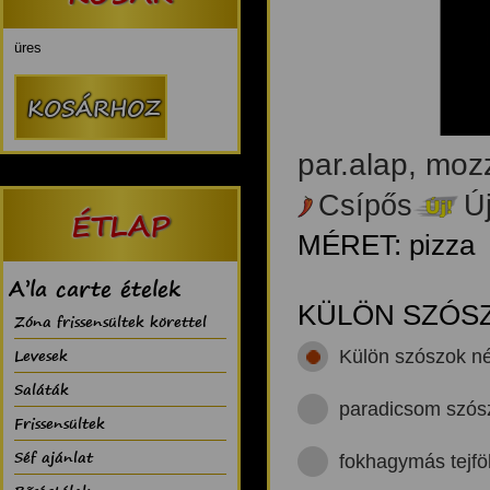
üres
par.alap, mozz
Csípős
Ú
ÉTLAP
MÉRET: pizza
A’la carte ételek
KÜLÖN SZÓS
Zóna frissensültek körettel
Levesek
Külön szószok né
Saláták
paradicsom szós
Frissensültek
Séf ajánlat
fokhagymás tejfö