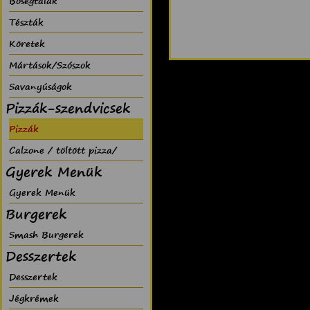
Bõségtálak
Tészták
Köretek
Mártások/Szószok
Savanyúságok
Pizzák-szendvicsek
Pizzák
Calzone / töltött pizza/
Gyerek Menük
Gyerek Menük
Burgerek
Smash Burgerek
Desszertek
Desszertek
Jégkrémek