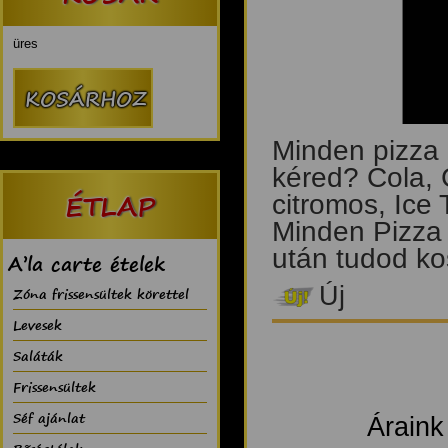
üres
Minden pizza 
kéred? Cola, 
ÉTLAP
citromos, Ice
Minden Pizza 
után tudod ko
A’la carte ételek
Új
Zóna frissensültek körettel
Levesek
Saláták
Frissensültek
Séf ajánlat
Áraink