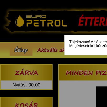
Tájékoztató! Az éttere
Megértéseteket köszö
Étlap
Aktuális akcióink
Inform
ZÁRVA
MINDEN PIZ
Nyitás: 00:00
KOSÁR