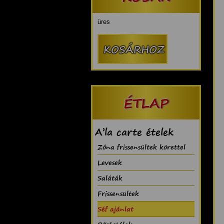
üres
ÉTLAP
A’la carte ételek
Zóna frissensültek körettel
Levesek
Saláták
Frissensültek
Séf ajánlat