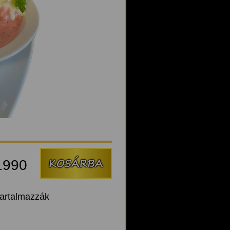
1990
tartalmazzák