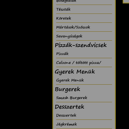
Bõségtálak
Tészták
Köretek
Mártások/Szószok
Savanyúságok
Pizzák-szendvicsek
Pizzák
Calzone / töltött pizza/
Gyerek Menük
Gyerek Menük
Burgerek
Smash Burgerek
Desszertek
Desszertek
Jégkrémek