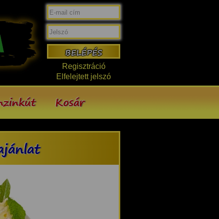
Regisztráció
Elfelejtett jelszó
nzinkút
Kosár
ajánlat