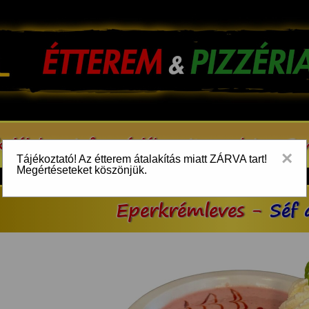
kcióink
Információk
Kapcsolat
Be
×
Tájékoztató! Az étterem átalakítás miatt ZÁRVA tart!
Megértéseteket köszönjük.
Eperkrémleves -
Séf 