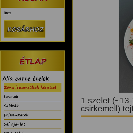
üres
ÉTLAP
A’la carte ételek
Zóna frissensültek körettel
Levesek
1 szelet (~13
Saláták
csirkemell) tejf
Frissensültek
Séf ajánlat