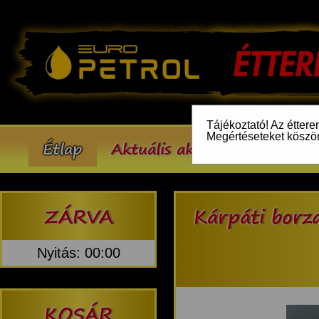
Tájékoztató! Az éttere
Megértéseteket köszö
Étlap
Aktuális akcióink
Inform
ZÁRVA
Kárpáti borz
Nyitás: 00:00
KOSÁR