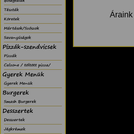
Bõségtálak
Tészták
Áraink
Köretek
Mártások/Szószok
Savanyúságok
Pizzák-szendvicsek
Pizzák
Calzone / töltött pizza/
Gyerek Menük
Gyerek Menük
Burgerek
Smash Burgerek
Desszertek
Desszertek
Jégkrémek