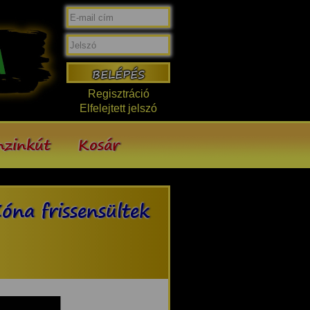
Regisztráció
Elfelejtett jelszó
nzinkút
Kosár
óna frissensültek