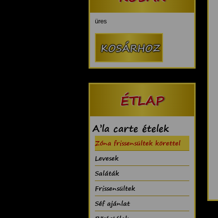
üres
ÉTLAP
A’la carte ételek
Zóna frissensültek körettel
Levesek
Saláták
Frissensültek
Séf ajánlat