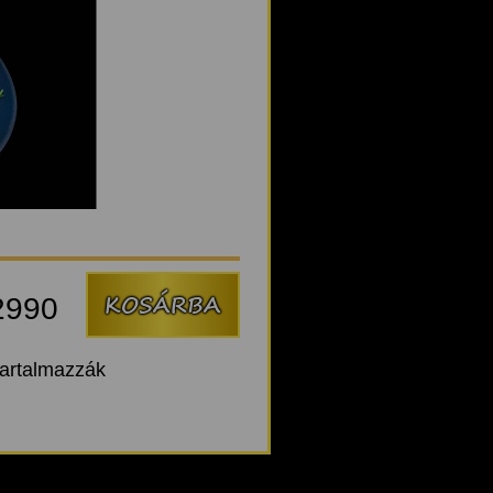
2990
tartalmazzák