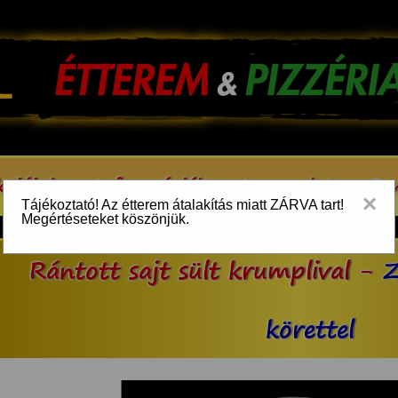
kcióink
Információk
Kapcsolat
Be
×
Tájékoztató! Az étterem átalakítás miatt ZÁRVA tart!
Megértéseteket köszönjük.
Rántott sajt sült krumplival -
Z
körettel