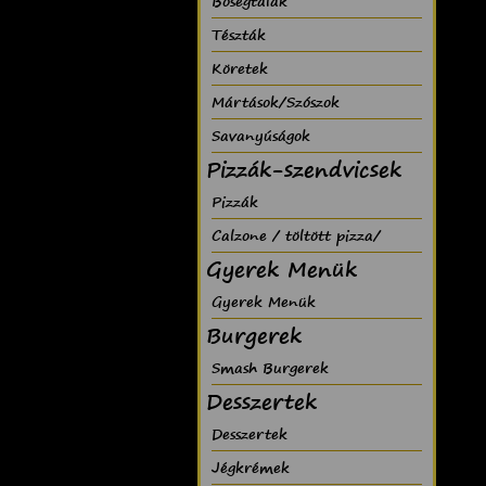
Bõségtálak
Tészták
Köretek
Mártások/Szószok
Savanyúságok
Pizzák-szendvicsek
Pizzák
Calzone / töltött pizza/
Gyerek Menük
Gyerek Menük
Burgerek
Smash Burgerek
Desszertek
Desszertek
Jégkrémek