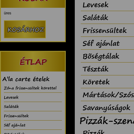
Levesek
üres
Saláták
Frissensültek
Séf ajánlat
Bõségtálak
ÉTLAP
Tészták
A’la carte ételek
Köretek
Zóna frissensültek körettel
Mártások/Szós
Levesek
Savanyúságok
Saláták
Frissensültek
Pizzák-szen
Séf ajánlat
Pizzák