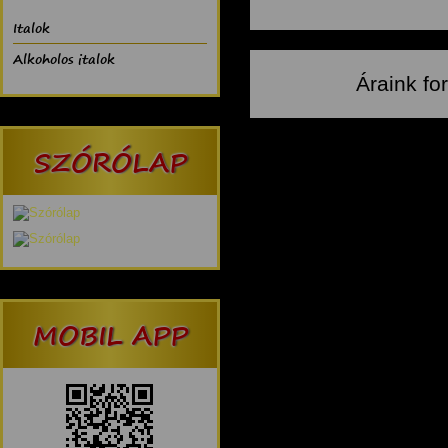
Italok
Alkoholos italok
Áraink fo
SZÓRÓLAP
MOBIL APP