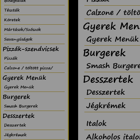
Bõségtálak
Calzone / tölt
Tészták
Köretek
Gyerek Men
Mártások/Szószok
Gyerek Menük
Savanyúságok
Pizzák-szendvicsek
Burgerek
Pizzák
Smash Burger
Calzone / töltött pizza/
Desszertek
Gyerek Menük
Gyerek Menük
Desszertek
Burgerek
Jégkrémek
Smash Burgerek
Desszertek
Italok
Desszertek
Alkoholos italo
Jégkrémek