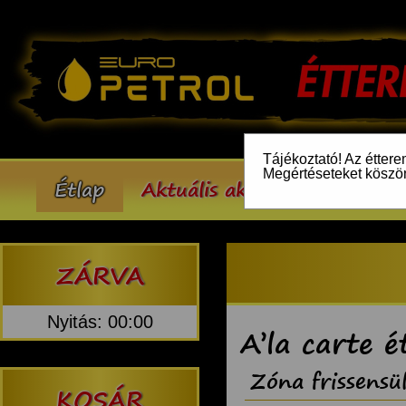
Tájékoztató! Az éttere
Megértéseteket köszö
Étlap
Aktuális akcióink
Inform
ZÁRVA
Nyitás: 00:00
A’la carte é
Zóna frissensü
KOSÁR