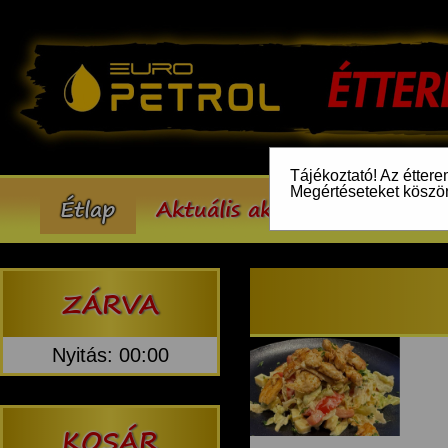
Tájékoztató! Az éttere
Megértéseteket köszö
Étlap
Aktuális akcióink
Inform
ZÁRVA
Nyitás: 00:00
KOSÁR