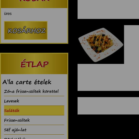
üres
ÉTLAP
A’la carte ételek
Zóna frissensültek körettel
Levesek
Saláták
Frissensültek
Séf ajánlat