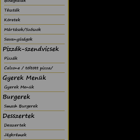
Bõségtálak
Tészták
Köretek
Mártások/Szószok
Savanyúságok
Pizzák-szendvicsek
Pizzák
Calzone / töltött pizza/
Gyerek Menük
Gyerek Menük
Burgerek
Smash Burgerek
Desszertek
Desszertek
Jégkrémek