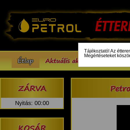
Tájékoztató! Az éttere
Megértéseteket köszö
Étlap
Aktuális akcióink
Inform
ZÁRVA
Petro
Nyitás: 00:00
KOSÁR