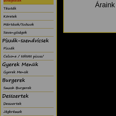
Bõségtálak
Áraink
Tészták
Köretek
Mártások/Szószok
Savanyúságok
Pizzák-szendvicsek
Pizzák
Calzone / töltött pizza/
Gyerek Menük
Gyerek Menük
Burgerek
Smash Burgerek
Desszertek
Desszertek
Jégkrémek