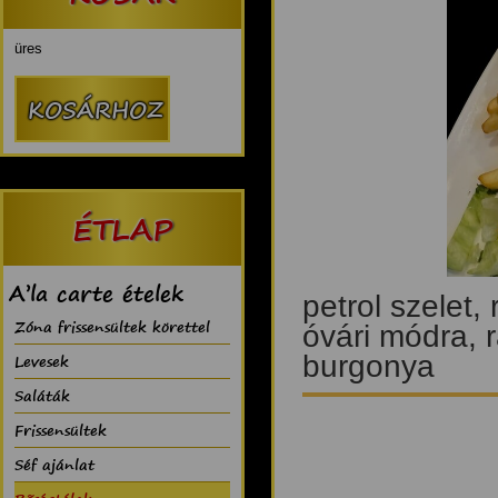
üres
ÉTLAP
A’la carte ételek
petrol szelet, 
Zóna frissensültek körettel
óvári módra, rá
burgonya
Levesek
Saláták
Frissensültek
Séf ajánlat