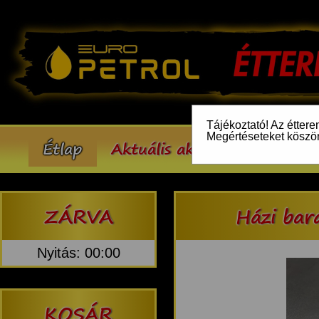
Tájékoztató! Az éttere
Megértéseteket köszö
Étlap
Aktuális akcióink
Inform
ZÁRVA
Házi bar
Nyitás: 00:00
KOSÁR