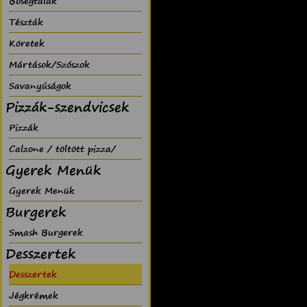
Bõségtálak
Tészták
Köretek
Mártások/Szószok
Savanyúságok
Pizzák-szendvicsek
Pizzák
Calzone / töltött pizza/
Gyerek Menük
Gyerek Menük
Burgerek
Smash Burgerek
Desszertek
Desszertek
Jégkrémek