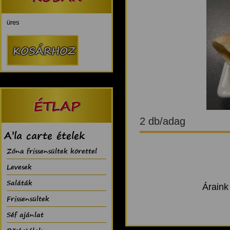
üres
ÉTLAP
2 db/adag
A’la carte ételek
Zóna frissensültek körettel
Levesek
Saláták
Áraink
Frissensültek
Séf ajánlat