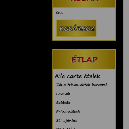
üres
ÉTLAP
A’la carte ételek
Zóna frissensültek körettel
Levesek
Saláták
Frissensültek
Séf ajánlat