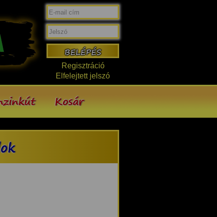
Regisztráció
Elfelejtett jelszó
nzinkút
Kosár
lok