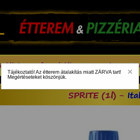
kcióink
Információk
Kapcsolat
Be
×
Tájékoztató! Az étterem átalakítás miatt ZÁRVA tart!
Megértéseteket köszönjük.
SPRITE (1l) -
Ita