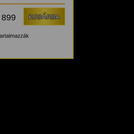
:
899
tartalmazzák