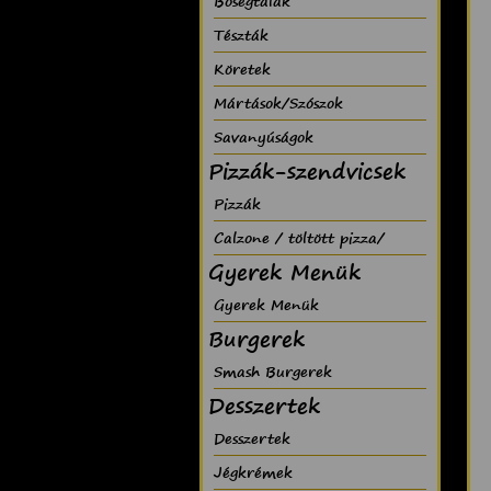
Bõségtálak
Tészták
Köretek
Mártások/Szószok
Savanyúságok
Pizzák-szendvicsek
Pizzák
Calzone / töltött pizza/
Gyerek Menük
Gyerek Menük
Burgerek
Smash Burgerek
Desszertek
Desszertek
Jégkrémek