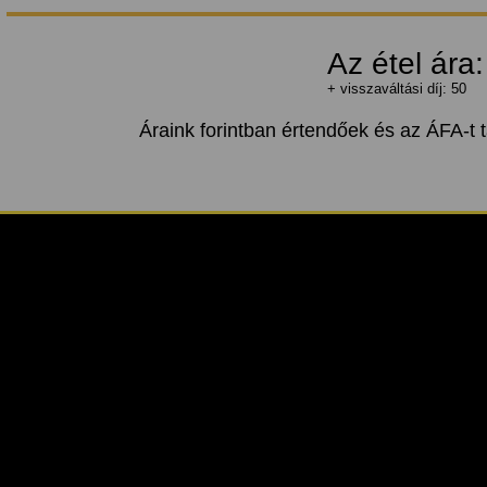
Az étel ára
+ visszaváltási díj: 50
Áraink forintban értendőek és az ÁFA-t 