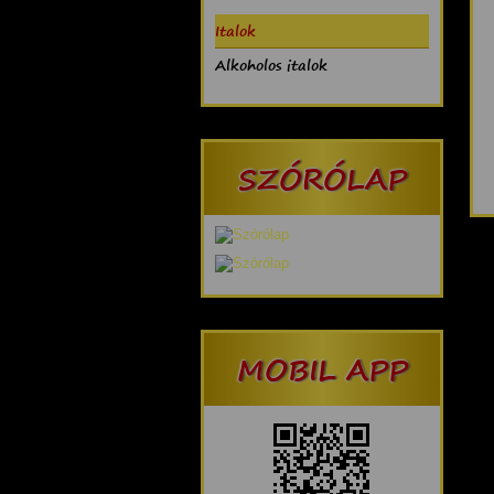
Italok
Alkoholos italok
SZÓRÓLAP
MOBIL APP