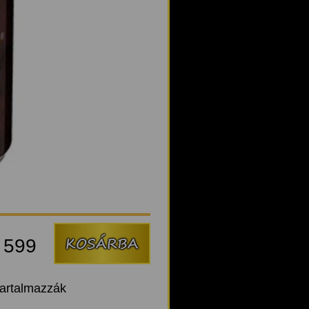
:
599
tartalmazzák