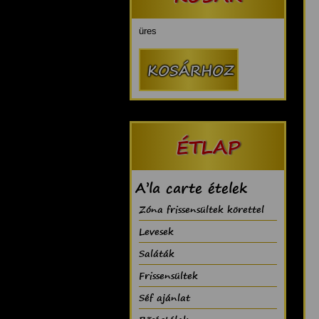
üres
ÉTLAP
A’la carte ételek
Zóna frissensültek körettel
Levesek
Saláták
Frissensültek
Séf ajánlat