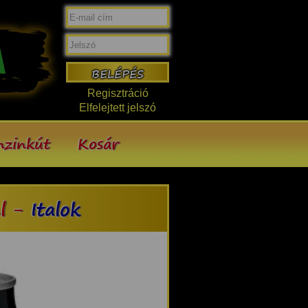
Regisztráció
Elfelejtett jelszó
nzinkút
Kosár
l -
Italok