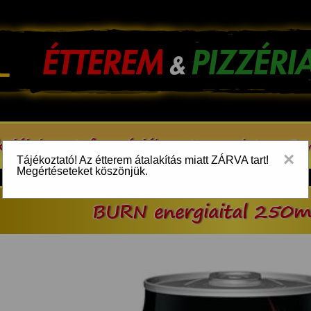
kcióink
Információk
Kapcsolat
Be
×
Tájékoztató! Az étterem átalakítás miatt ZÁRVA tart!
Megértéseteket köszönjük.
BURN energiaital 250m