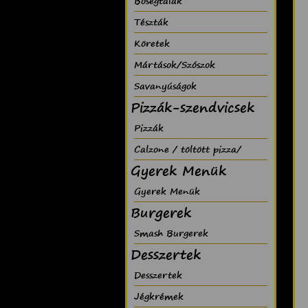
Bõségtálak
Tészták
Köretek
Mártások/Szószok
Savanyúságok
Pizzák-szendvicsek
Pizzák
Calzone / töltött pizza/
Gyerek Menük
Gyerek Menük
Burgerek
Smash Burgerek
Desszertek
Desszertek
Jégkrémek