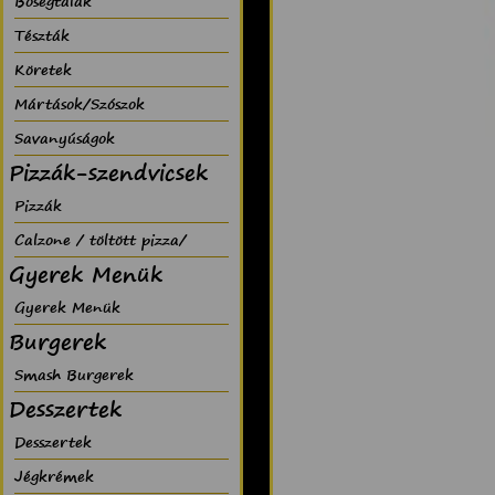
Bõségtálak
Tészták
Köretek
Mártások/Szószok
Savanyúságok
Pizzák-szendvicsek
Pizzák
Calzone / töltött pizza/
Gyerek Menük
Gyerek Menük
Burgerek
Smash Burgerek
Desszertek
Desszertek
Jégkrémek