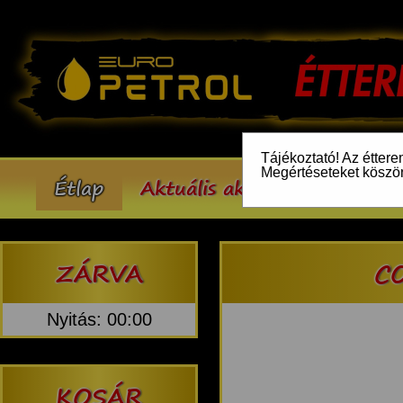
Tájékoztató! Az éttere
Megértéseteket köszö
Étlap
Aktuális akcióink
Inform
ZÁRVA
CO
Nyitás: 00:00
KOSÁR