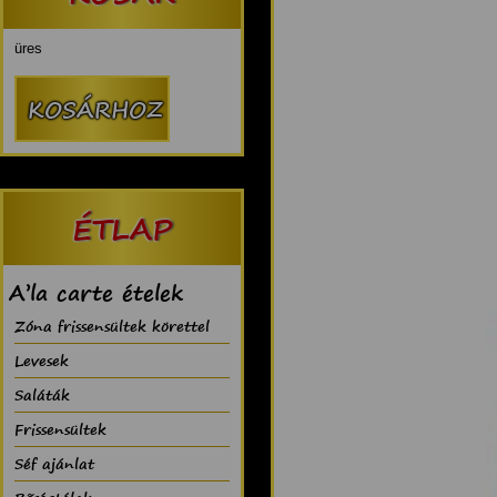
üres
ÉTLAP
A’la carte ételek
Zóna frissensültek körettel
Levesek
Saláták
Frissensültek
Séf ajánlat