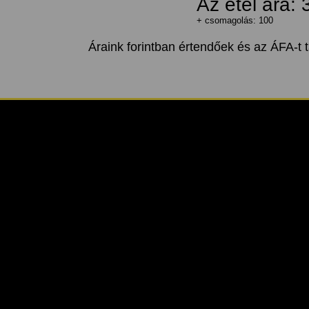
Az étel ára:
+ csomagolás: 100
Áraink forintban értendőek és az ÁFA-t 