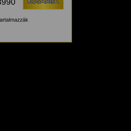
3990
tartalmazzák