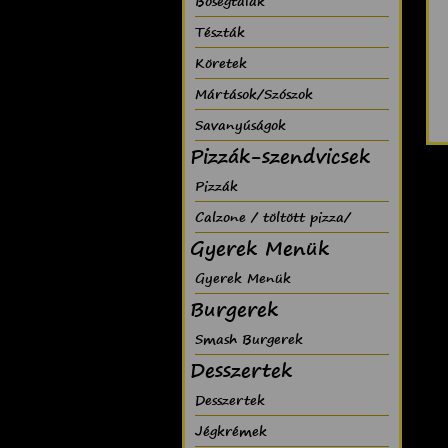
Bõségtálak
Tészták
Köretek
Mártások/Szószok
Savanyúságok
Pizzák-szendvicsek
Pizzák
Calzone / töltött pizza/
Gyerek Menük
Gyerek Menük
Burgerek
Smash Burgerek
Desszertek
Desszertek
Jégkrémek