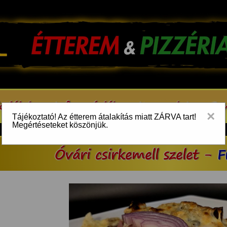
kcióink
Információk
Kapcsolat
Be
×
Tájékoztató! Az étterem átalakítás miatt ZÁRVA tart!
Megértéseteket köszönjük.
Óvári csirkemell szelet -
F