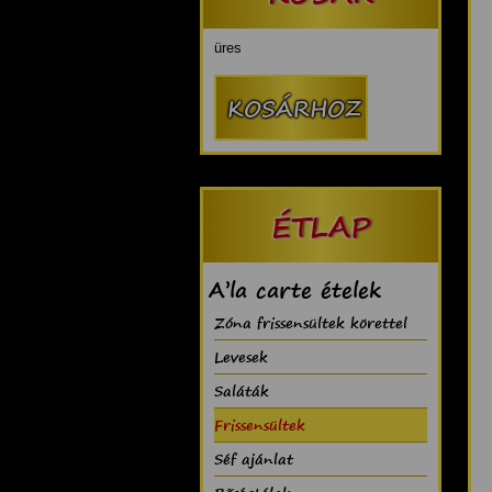
üres
ÉTLAP
A’la carte ételek
Zóna frissensültek körettel
Levesek
Saláták
Frissensültek
Séf ajánlat