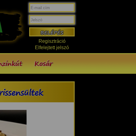
Regisztráció
Elfelejtett jelszó
nzinkút
Kosár
rissensültek