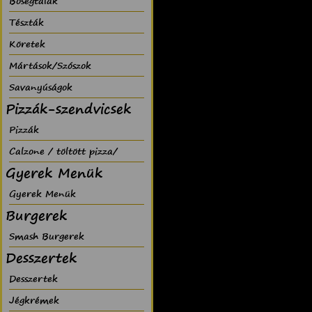
Bõségtálak
Tészták
Köretek
Mártások/Szószok
Savanyúságok
Pizzák-szendvicsek
Pizzák
Calzone / töltött pizza/
Gyerek Menük
Gyerek Menük
Burgerek
Smash Burgerek
Desszertek
Desszertek
Jégkrémek