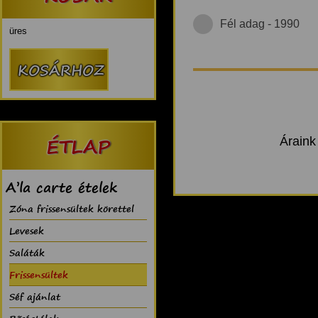
Fél adag - 1990
üres
ÉTLAP
Áraink
A’la carte ételek
Zóna frissensültek körettel
Levesek
Saláták
Frissensültek
Séf ajánlat