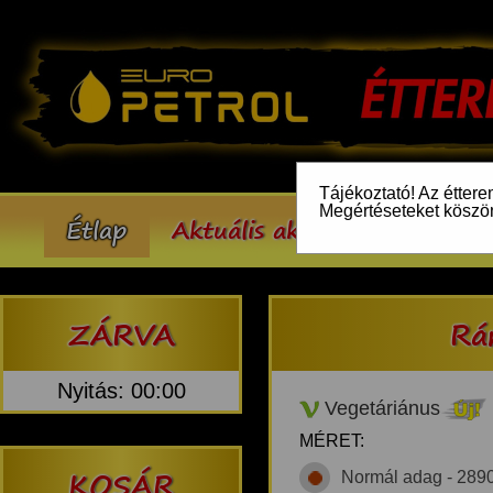
Tájékoztató! Az éttere
Megértéseteket köszö
Étlap
Aktuális akcióink
Inform
ZÁRVA
Rá
Nyitás: 00:00
Vegetáriánus
MÉRET:
KOSÁR
Normál adag - 289