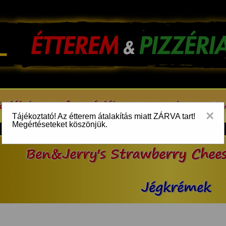
kcióink
Információk
Kapcsolat
Be
×
Tájékoztató! Az étterem átalakítás miatt ZÁRVA tart!
Megértéseteket köszönjük.
Ben&Jerry's Strawberry Chee
Jégkrémek