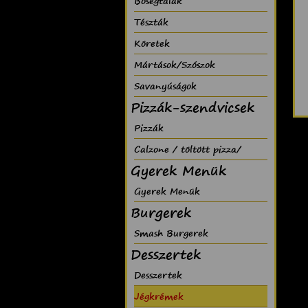
Bõségtálak
Tészták
Köretek
Mártások/Szószok
Savanyúságok
Pizzák-szendvicsek
Pizzák
Calzone / töltött pizza/
Gyerek Menük
Gyerek Menük
Burgerek
Smash Burgerek
Desszertek
Desszertek
Jégkrémek