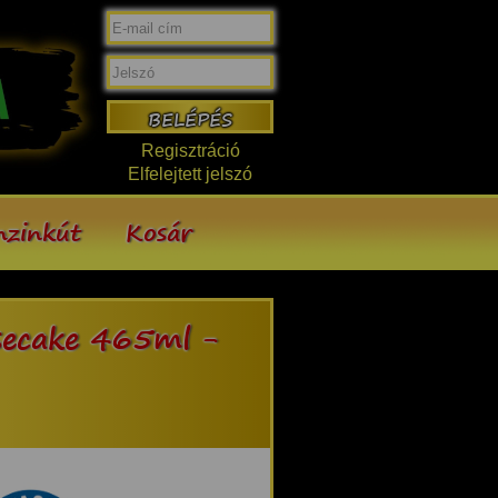
Regisztráció
Elfelejtett jelszó
nzinkút
Kosár
secake 465ml -