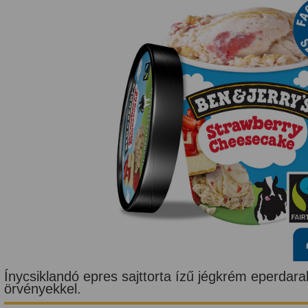
Ínycsiklandó epres sajttorta ízű jégkrém eperdar
örvényekkel.