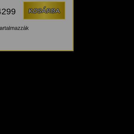
4299
tartalmazzák