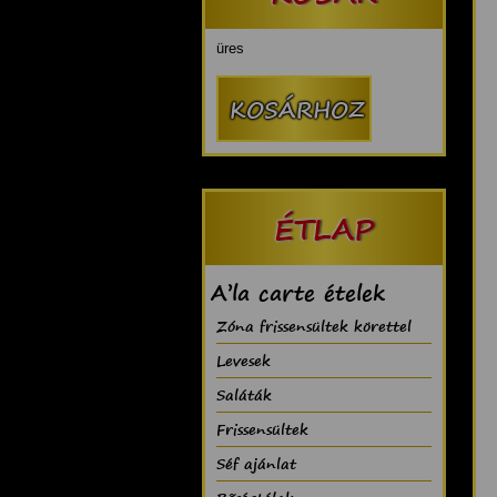
üres
ÉTLAP
A’la carte ételek
Zóna frissensültek körettel
Levesek
Saláták
Frissensültek
Séf ajánlat