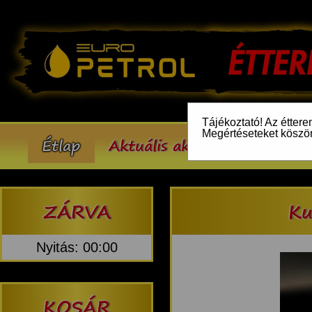
Tájékoztató! Az éttere
Megértéseteket köszö
Étlap
Aktuális akcióink
Inform
ZÁRVA
Ku
Nyitás: 00:00
KOSÁR