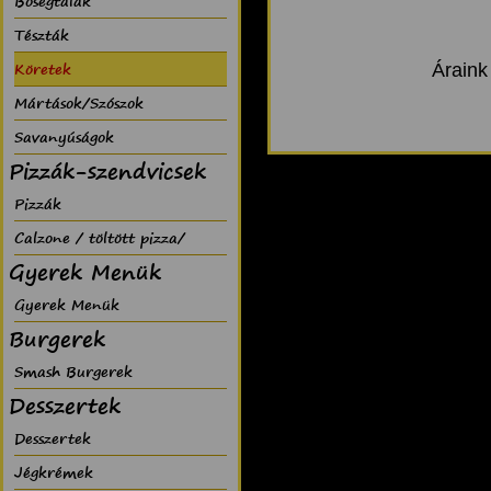
Bõségtálak
Tészták
Köretek
Áraink
Mártások/Szószok
Savanyúságok
Pizzák-szendvicsek
Pizzák
Calzone / töltött pizza/
Gyerek Menük
Gyerek Menük
Burgerek
Smash Burgerek
Desszertek
Desszertek
Jégkrémek