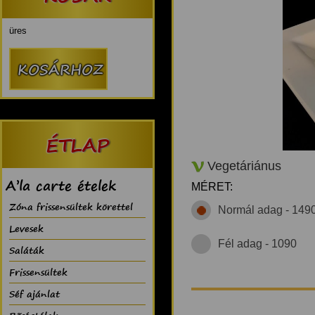
üres
ÉTLAP
Vegetáriánus
A’la carte ételek
MÉRET:
Zóna frissensültek körettel
Normál adag - 149
Levesek
Fél adag - 1090
Saláták
Frissensültek
Séf ajánlat