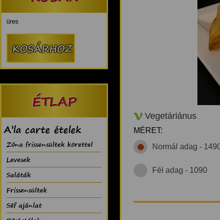
üres
ÉTLAP
Vegetáriánus
A’la carte ételek
MÉRET:
Zóna frissensültek körettel
Normál adag - 149
Levesek
Fél adag - 1090
Saláták
Frissensültek
Séf ajánlat