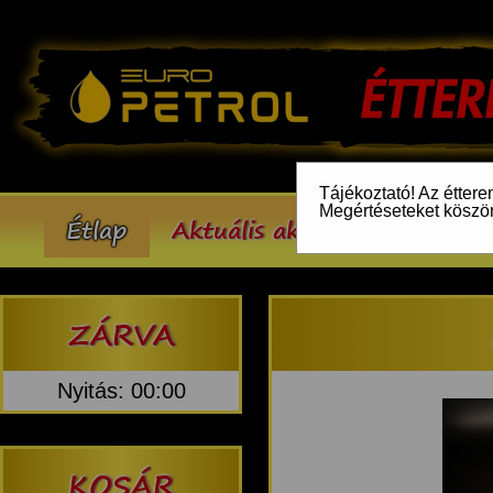
Tájékoztató! Az éttere
Megértéseteket köszö
Étlap
Aktuális akcióink
Inform
ZÁRVA
Nyitás: 00:00
KOSÁR