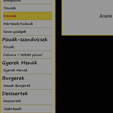
Bõségtálak
Tészták
Köretek
Áraink
Mártások/Szószok
Savanyúságok
Pizzák-szendvicsek
Pizzák
Calzone / töltött pizza/
Gyerek Menük
Gyerek Menük
Burgerek
Smash Burgerek
Desszertek
Desszertek
Jégkrémek