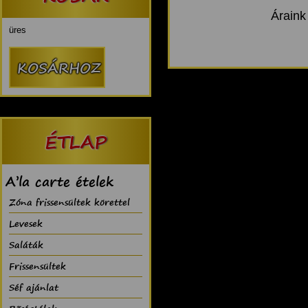
Áraink
üres
ÉTLAP
A’la carte ételek
Zóna frissensültek körettel
Levesek
Saláták
Frissensültek
Séf ajánlat