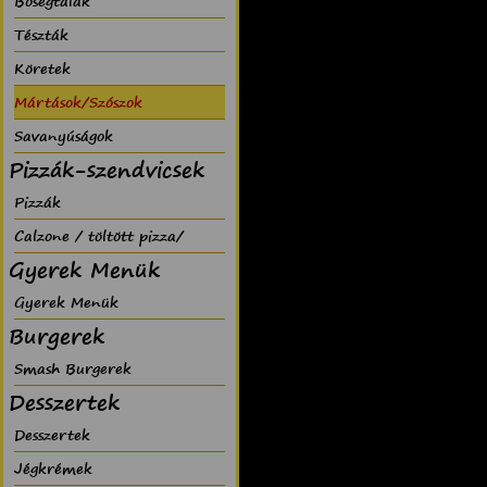
Bõségtálak
Tészták
Köretek
Mártások/Szószok
Savanyúságok
Pizzák-szendvicsek
Pizzák
Calzone / töltött pizza/
Gyerek Menük
Gyerek Menük
Burgerek
Smash Burgerek
Desszertek
Desszertek
Jégkrémek