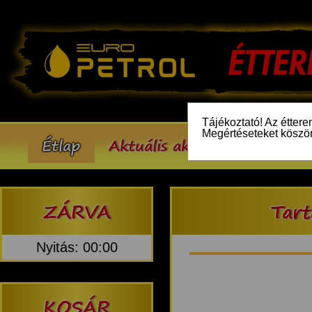
Tájékoztató! Az éttere
Megértéseteket köszö
Étlap
Aktuális akcióink
Inform
ZÁRVA
Tar
Nyitás: 00:00
KOSÁR