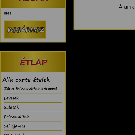
Áraink
üres
ÉTLAP
A’la carte ételek
Zóna frissensültek körettel
Levesek
Saláták
Frissensültek
Séf ajánlat