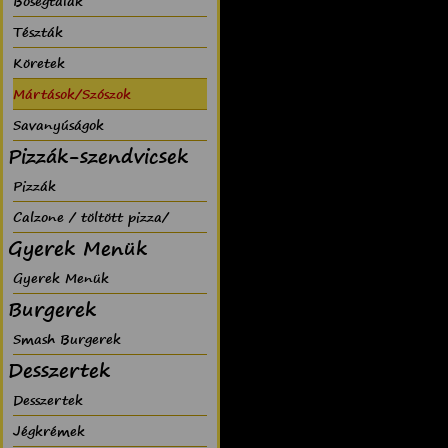
Bõségtálak
Tészták
Köretek
Mártások/Szószok
Savanyúságok
Pizzák-szendvicsek
Pizzák
Calzone / töltött pizza/
Gyerek Menük
Gyerek Menük
Burgerek
Smash Burgerek
Desszertek
Desszertek
Jégkrémek