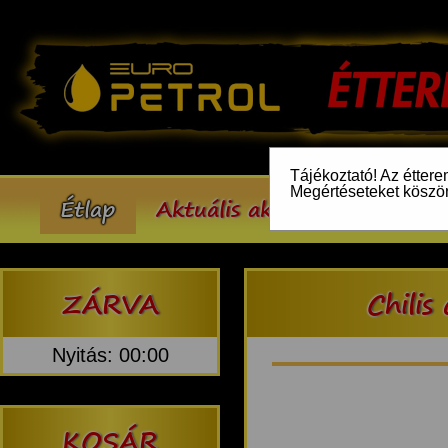
Tájékoztató! Az éttere
Megértéseteket köszö
Étlap
Aktuális akcióink
Inform
ZÁRVA
Chilis
Nyitás: 00:00
KOSÁR