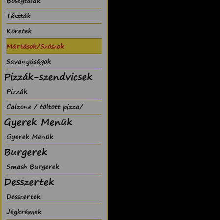
Bõségtálak
Tészták
Köretek
Mártások/Szószok
Savanyúságok
Pizzák-szendvicsek
Pizzák
Calzone / töltött pizza/
Gyerek Menük
Gyerek Menük
Burgerek
Smash Burgerek
Desszertek
Desszertek
Jégkrémek