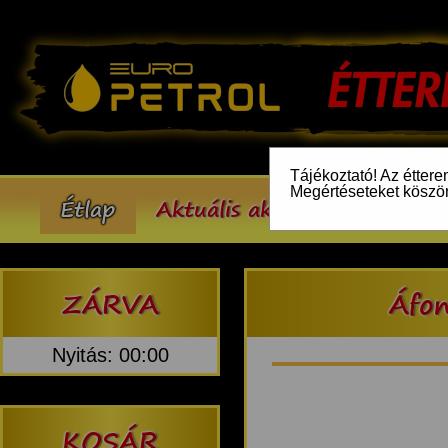
Tájékoztató! Az éttere
Megértéseteket köszö
Étlap
Aktuális akcióink
Inform
ZÁRVA
Áfon
Nyitás: 00:00
KOSÁR