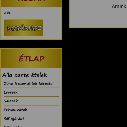
Áraink
üres
ÉTLAP
A’la carte ételek
Zóna frissensültek körettel
Levesek
Saláták
Frissensültek
Séf ajánlat