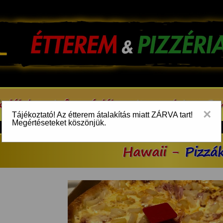
kcióink
Információk
Kapcsolat
Be
×
Tájékoztató! Az étterem átalakítás miatt ZÁRVA tart!
Megértéseteket köszönjük.
Hawaii -
Pizzá