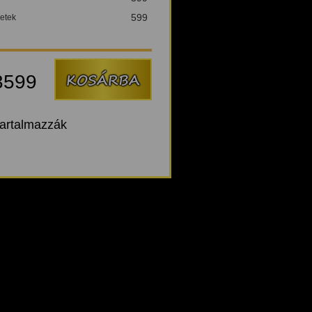
599
etek
3599
tartalmazzák