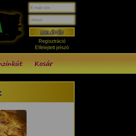
Regisztráció
Elfelejtett jelszó
nzinkút
Kosár
k