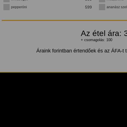
599
pepperóni
ananász szel
Az étel ára:
+ csomagolás: 100
Áraink forintban értendőek és az ÁFA-t 