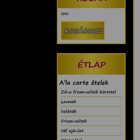
üres
ÉTLAP
A’la carte ételek
Zóna frissensültek körettel
Levesek
Saláták
Frissensültek
Séf ajánlat