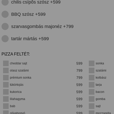
chilis csípõs szósz +599
BBQ szósz +599
szarvasgombás majonéz +799
tartár mártás +599
PIZZA FELTÉT:
599
cheddar sajt
sonka
799
olasz szalámi
szalámi
799
prémium sonka
kolbász
599
tükörtojás
tarja
599
kukorica
bacon
599
lilahagyma
gomba
599
bab
sajt
599
olívabogyó
mozzarella