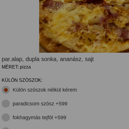
par.alap, dupla sonka, ananász, sajt
MÉRET: pizza
KÜLÖN SZÓSZOK:
Külön szószok nélkül kérem
paradicsom szósz +599
fokhagymás tejföl +599