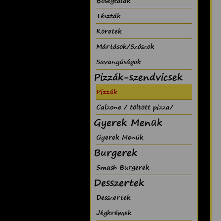
Bõségtálak
Tészták
Köretek
Mártások/Szószok
Savanyúságok
Pizzák-szendvicsek
Pizzák
Calzone / töltött pizza/
Gyerek Menük
Gyerek Menük
Burgerek
Smash Burgerek
Desszertek
Desszertek
Jégkrémek