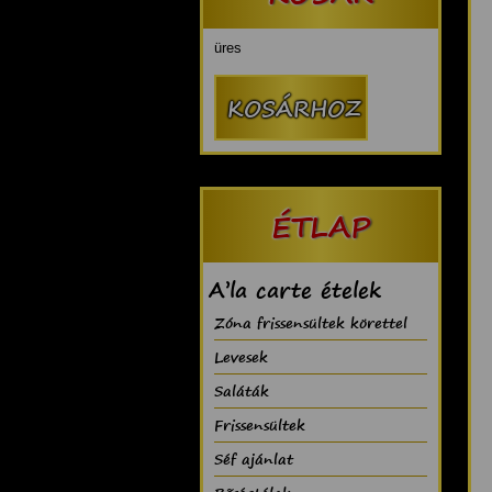
üres
ÉTLAP
A’la carte ételek
Zóna frissensültek körettel
Levesek
Saláták
Frissensültek
Séf ajánlat