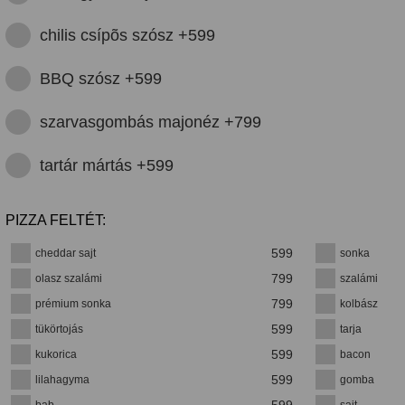
chilis csípõs szósz +599
BBQ szósz +599
szarvasgombás majonéz +799
tartár mártás +599
PIZZA FELTÉT:
599
cheddar sajt
sonka
799
olasz szalámi
szalámi
799
prémium sonka
kolbász
599
tükörtojás
tarja
599
kukorica
bacon
599
lilahagyma
gomba
599
bab
sajt