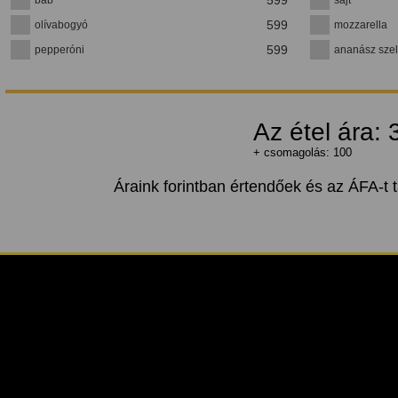
599
olívabogyó
mozzarella
599
pepperóni
ananász szel
Az étel ára:
+ csomagolás: 100
Áraink forintban értendőek és az ÁFA-t 