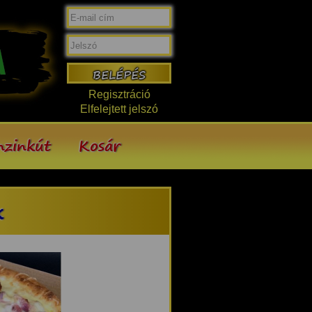
Regisztráció
Elfelejtett jelszó
nzinkút
Kosár
k