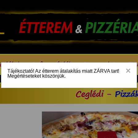
kcióink
Információk
Kapcsolat
Be
×
Tájékoztató! Az étterem átalakítás miatt ZÁRVA tart!
Megértéseteket köszönjük.
Ceglédi -
Pizzá