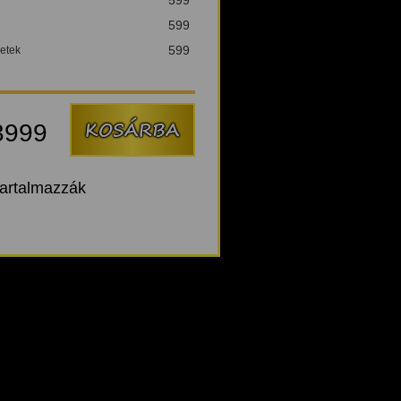
599
599
etek
3999
tartalmazzák