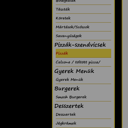
Bõségtálak
Tészták
Köretek
Mártások/Szószok
Savanyúságok
Pizzák-szendvicsek
Pizzák
Calzone / töltött pizza/
Gyerek Menük
Gyerek Menük
Burgerek
Smash Burgerek
Desszertek
Desszertek
Jégkrémek