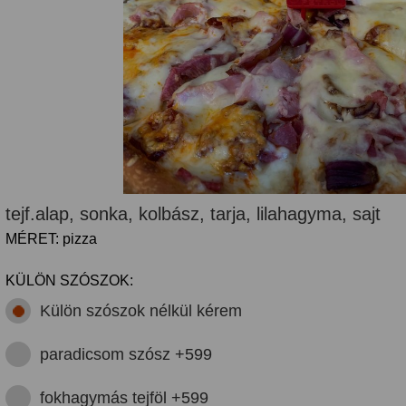
tejf.alap, sonka, kolbász, tarja, lilahagyma, sajt
MÉRET: pizza
KÜLÖN SZÓSZOK:
Külön szószok nélkül kérem
paradicsom szósz +599
fokhagymás tejföl +599