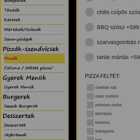
Bõségtálak
Tészták
chilis csípõs szó
Köretek
BBQ szósz +599
Mártások/Szószok
Savanyúságok
szarvasgombás 
Pizzák-szendvicsek
tartár mártás +5
Pizzák
Calzone / töltött pizza/
Gyerek Menük
PIZZA FELTÉT:
Gyerek Menük
cheddar sajt
Burgerek
olasz szalámi
Smash Burgerek
prémium sonka
Desszertek
tükörtojás
kukorica
Desszertek
lilahagyma
Jégkrémek
bab