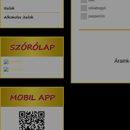
Italok
olívabogyó
Alkoholos italok
pepperóni
SZÓRÓLAP
Áraink
MOBIL APP