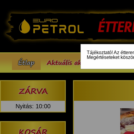
Tájékoztató! Az éttere
Megértéseteket köszö
Étlap
Aktuális akcióink
Inform
ZÁRVA
Nyitás: 10:00
KOSÁR