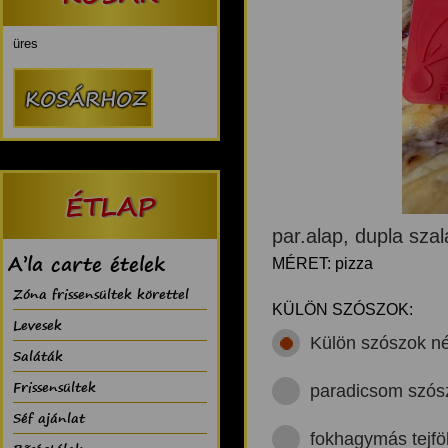
üres
ÉTLAP
par.alap, dupla szal
A’la carte ételek
MÉRET: pizza
Zóna frissensültek körettel
KÜLÖN SZÓSZOK:
Levesek
Külön szószok né
Saláták
Frissensültek
paradicsom szós
Séf ajánlat
fokhagymás tejfö