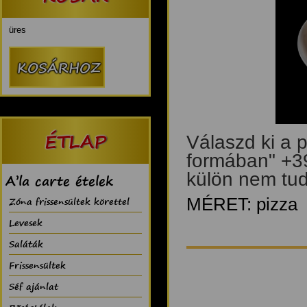
üres
ÉTLAP
Válaszd ki a 
formában" +39
külön nem tud
A’la carte ételek
Zóna frissensültek körettel
MÉRET: pizza
Levesek
Saláták
Frissensültek
Séf ajánlat