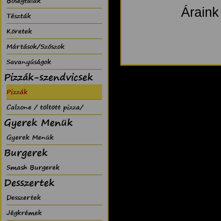
Bõségtálak
Áraink
Tészták
Köretek
Mártások/Szószok
Savanyúságok
Pizzák-szendvicsek
Pizzák
Calzone / töltött pizza/
Gyerek Menük
Gyerek Menük
Burgerek
Smash Burgerek
Desszertek
Desszertek
Jégkrémek