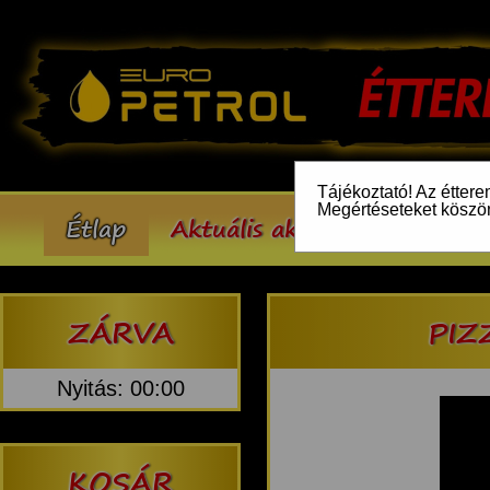
Tájékoztató! Az éttere
Megértéseteket köszö
Étlap
Aktuális akcióink
Inform
ZÁRVA
PIZ
Nyitás: 00:00
KOSÁR