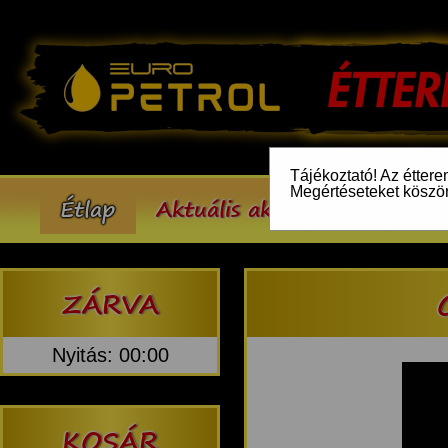
Tájékoztató! Az éttere
Megértéseteket köszö
Étlap
Aktuális akcióink
Inform
ZÁRVA
Nyitás: 00:00
KOSÁR