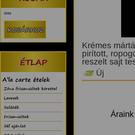
üres
Krémes mártás
pirított, rop
ÉTLAP
reszelt sajt t
Új
A’la carte ételek
Zóna frissensültek körettel
Levesek
Saláták
Áraink
Frissensültek
Séf ajánlat