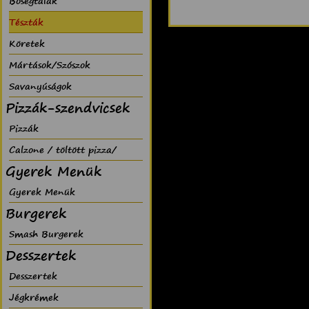
Bõségtálak
Tészták
Köretek
Mártások/Szószok
Savanyúságok
Pizzák-szendvicsek
Pizzák
Calzone / töltött pizza/
Gyerek Menük
Gyerek Menük
Burgerek
Smash Burgerek
Desszertek
Desszertek
Jégkrémek